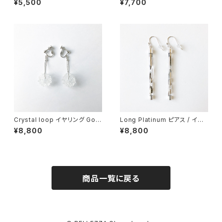
¥5,500
¥7,700
Crystal loop イヤリング Gold
Long Platinum ピアス / イヤ
/ Rhodium
リング
¥8,800
¥8,800
商品一覧に戻る