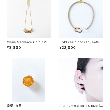
Chain Necklace Gold / Plat
Gold chain choker (leathe
inum
r)
¥8,800
¥22,000
帯留1 紅茶
Platinum ear cuff S size (o
ne ear)