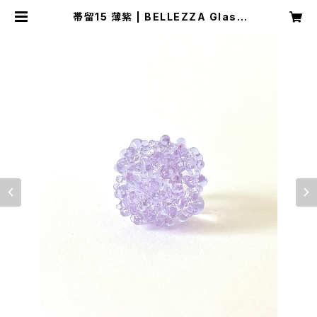
帯留15 薄紫 | BELLEZZA Glass
Jewelry