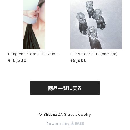
Long chain ear cuff Gold /
Fulsso ear cuff (one ear)
Platinum (one ear)
¥16,500
¥9,900
商品一覧に戻る
© BELLEZZA Glass Jewelry
Powered by