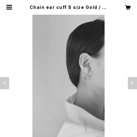
Chain ear cuff S size Gold / Pl
atinum (one ear) | BELLEZZA
Glass Jewelry