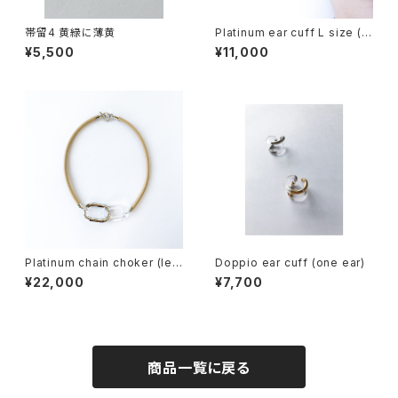
帯留4 黄緑に薄黄
Platinum ear cuff L size (o
ne ear)
¥5,500
¥11,000
Platinum chain choker (lea
Doppio ear cuff (one ear)
ther)
¥22,000
¥7,700
商品一覧に戻る